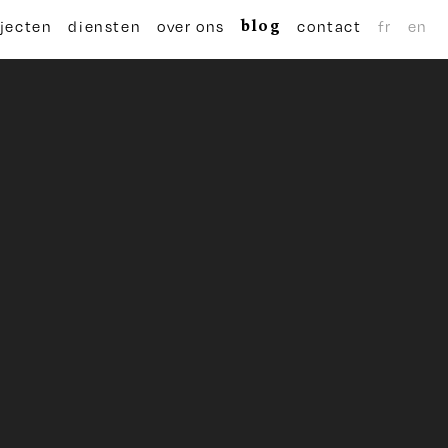
blog
jecten
diensten
over ons
contact
fr
en