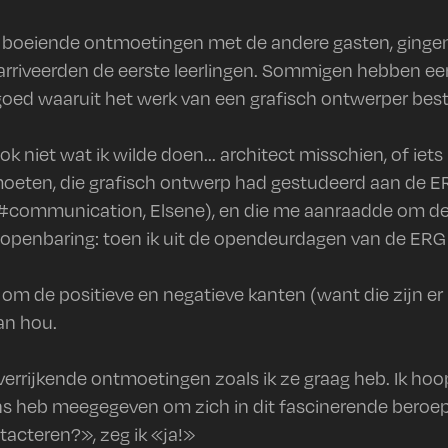
le boeiende ontmoetingen met de andere gasten, gingen
 arriveerden de eerste leerlingen. Sommigen hebben een
oed waaruit het werk van een grafisch ontwerper best
ook niet wat ik wilde doen... architect misschien, of ie
moeten, die grafisch ontwerp had gestudeerd aan de ERG
#communication, Elsene), en die me aanraadde om de 
penbaring: toen ik uit de opendeurdagen van de ERG kw
m de positieve en negatieve kanten (want die zijn er n
an hou.
rrijkende ontmoetingen zoals ik ze graag heb. Ik hoop
ns heb meegegeven om zich in dit fascinerende beroep 
cteren?», zeg ik «ja!»