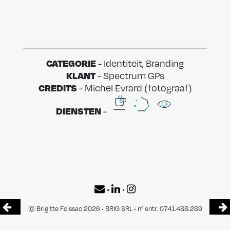
CATEGORIE
- Identiteit, Branding
KLANT
- Spectrum GPs
CREDITS
- Michel Evrard (fotograaf)
DIENSTEN
-
•
•
© Brigitte Foissac 2026 • BRIG SRL • n° entr. 0741.488.289
Maatschappelijke zetel: Jupiterlaan 159/11 1190 Vorst