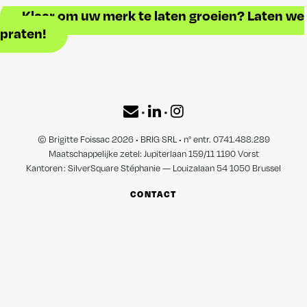
Klaar om uw merk te laten groeien? Laten we
praten!
•
•
© Brigitte Foissac 2026 • BRIG SRL • n° entr. 0741.488.289
Maatschappelijke zetel: Jupiterlaan 159/11 1190 Vorst
Kantoren : SilverSquare Stéphanie — Louizalaan 54 1050 Brussel
CONTACT